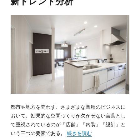
新トレンド分析
都市や地方を問わず、さまざまな業種のビジネスに
おいて、効果的な空間づくりが欠かせない言葉とし
て重視されているのが「店舗」「内装」「設計」と
“店舗づくりを成功に導くための
いう三つの要素である。
続きを読む