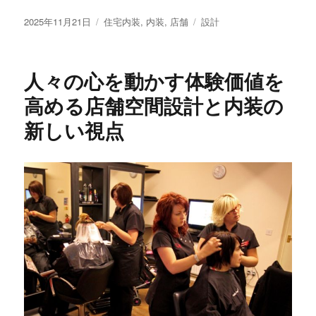
投
カ
タ
2025年11月21日
住宅内装
,
内装
,
店舗
設計
稿
テ
グ
日:
ゴ
リ
人々の心を動かす体験価値を
ー
高める店舗空間設計と内装の
新しい視点