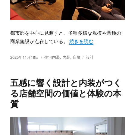
都市部を中心に見渡すと、多種多様な規模や業種の
“人々の心を動かす体験価値を
商業施設が点在している。
続きを読む
投
カ
タ
2025年11月18日
住宅内装
,
内装
,
店舗
設計
稿
テ
グ
日:
ゴ
リ
五感に響く設計と内装がつく
ー
る店舗空間の価値と体験の本
質