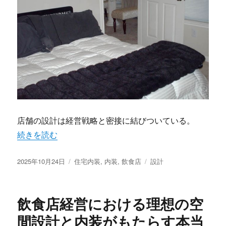
店舗の設計は経営戦略と密接に結びついている。
“飲食店の印象を左右する空間設計の真髄と経営を成功へ導
続きを読む
投
カ
タ
2025年10月24日
住宅内装
,
内装
,
飲食店
設計
稿
テ
グ
日:
ゴ
リ
飲食店経営における理想の空
ー
間設計と内装がもたらす本当