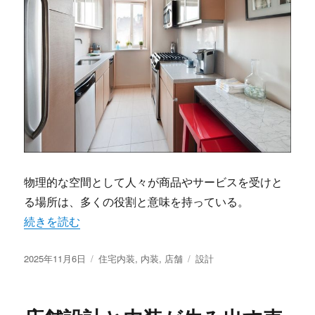
物理的な空間として人々が商品やサービスを受けと
る場所は、多くの役割と意味を持っている。
“記憶に残る体験をつくる店舗空間設計と内装デザインの極
続きを読む
投
カ
タ
2025年11月6日
住宅内装
,
内装
,
店舗
設計
稿
テ
グ
日:
ゴ
リ