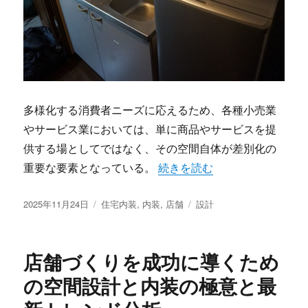
多様化する消費者ニーズに応えるため、各種小売業
やサービス業においては、単に商品やサービスを提
供する場としてではなく、その空間自体が差別化の
“顧客体験を高める店舗設計と
重要な要素となっている。
続きを読む
投
カ
タ
2025年11月24日
住宅内装
,
内装
,
店舗
設計
稿
テ
グ
日:
ゴ
リ
店舗づくりを成功に導くため
ー
の空間設計と内装の極意と最