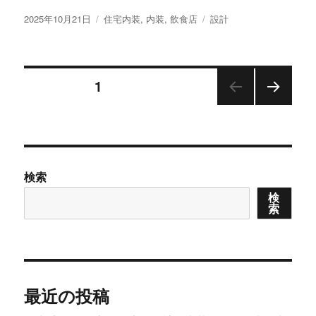
投
カ
タ
2025年10月21日
住宅内装
,
内装
,
飲食店
設計
稿
テ
グ
日:
ゴ
リ
投
ー
固定ページ
1
次の
稿
ペー
ジ
の
検索
ペ
検
索
ー
ジ
送
最近の投稿