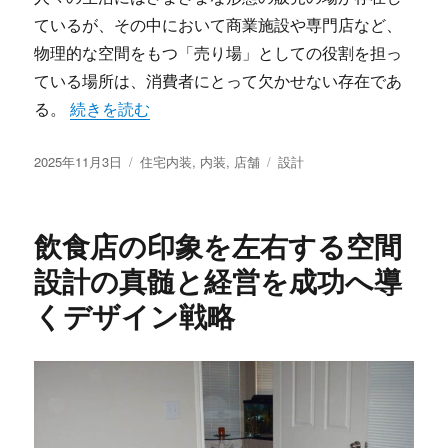
ているが、その中において商業施設や専門店など、
物理的な空間をもつ「売り場」としての役割を担っ
ている場所は、消費者にとって欠かせない存在であ
“店舗設計と内装が生み出す売り場体験価値と成功へ
る。
続きを読む
投
カ
タ
2025年11月3日
住宅内装
,
内装
,
店舗
設計
稿
テ
グ
日:
ゴ
リ
飲食店の印象を左右する空間
ー
設計の真髄と経営を成功へ導
くデザイン戦略