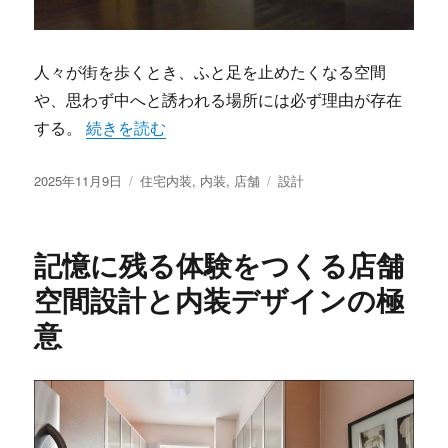
人々が街を歩くとき、ふと足を止めたくなる空間
や、思わず中へと誘われる場所には必ず理由が存在
“五感と動線が導く体験価値を高める店舗づくりの空
する。
続きを読む
投
カ
タ
2025年11月9日
住宅内装
,
内装
,
店舗
設計
稿
テ
グ
日:
ゴ
リ
記憶に残る体験をつくる店舗
ー
空間設計と内装デザインの極
意