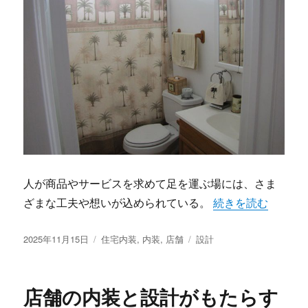
人が商品やサービスを求めて足を運ぶ場には、さま
“五感に響く設計と
ざまな工夫や想いが込められている。
続きを読む
投
カ
タ
2025年11月15日
住宅内装
,
内装
,
店舗
設計
稿
テ
グ
日:
ゴ
リ
店舗の内装と設計がもたらす
ー