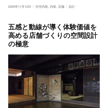
投
カ
タ
2025年11月12日
住宅内装
,
内装
,
店舗
設計
稿
テ
グ
日:
ゴ
リ
五感と動線が導く体験価値を
ー
高める店舗づくりの空間設計
の極意