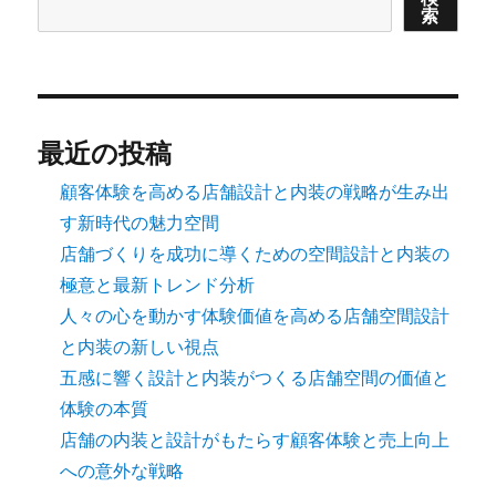
索
ー
ジ
送
最近の投稿
り
顧客体験を高める店舗設計と内装の戦略が生み出
す新時代の魅力空間
店舗づくりを成功に導くための空間設計と内装の
極意と最新トレンド分析
人々の心を動かす体験価値を高める店舗空間設計
と内装の新しい視点
五感に響く設計と内装がつくる店舗空間の価値と
体験の本質
店舗の内装と設計がもたらす顧客体験と売上向上
への意外な戦略