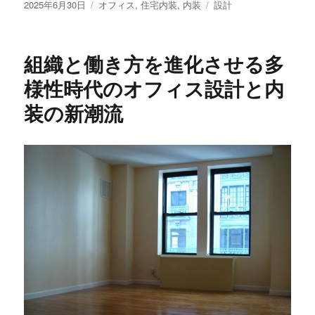
投
カ
タ
2025年6月30日
オフィス
,
住宅内装
,
内装
設計
稿
テ
グ
日:
ゴ
リ
組織と働き方を進化させる多
ー
様性時代のオフィス設計と内
装の新潮流