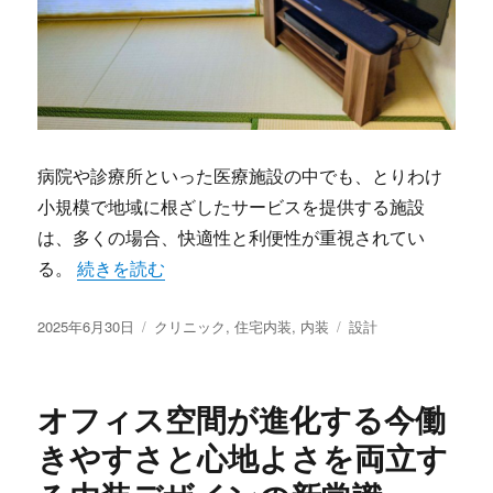
病院や診療所といった医療施設の中でも、とりわけ
小規模で地域に根ざしたサービスを提供する施設
は、多くの場合、快適性と利便性が重視されてい
“患者とスタッフに優しい空間をめざしたクリニック
る。
続きを読む
投
カ
タ
2025年6月30日
クリニック
,
住宅内装
,
内装
設計
稿
テ
グ
日:
ゴ
リ
オフィス空間が進化する今働
ー
きやすさと心地よさを両立す