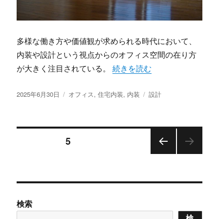
多様な働き方や価値観が求められる時代において、
内装や設計という視点からのオフィス空間の在り方
“組織と働き方を進化させる多
が大きく注目されている。
続きを読む
投
カ
タ
2025年6月30日
オフィス
,
住宅内装
,
内装
設計
稿
テ
グ
日:
ゴ
リ
投
ー
固定ページ
5
前の
稿
ペー
ジ
の
検索
ペ
検