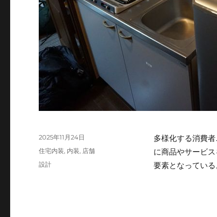
投
2025年11月24日
多様化する消費者
稿
カ
住宅内装
,
内装
,
店舗
に商品やサービス
日:
テ
タ
設計
要素となってい
ゴ
グ
リ
ー