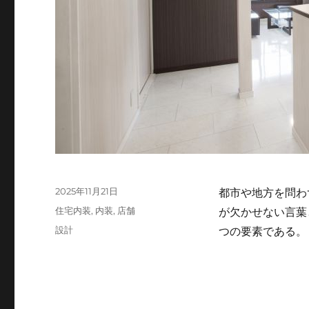
投
2025年11月21日
都市や地方を問わ
稿
カ
住宅内装
,
内装
,
店舗
が欠かせない言葉
日:
テ
タ
設計
つの要素である
ゴ
グ
リ
ー