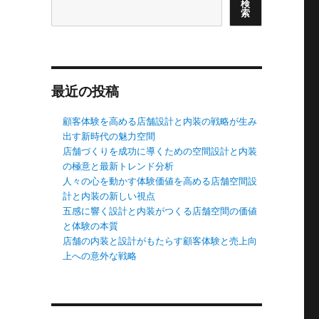
検
索
最近の投稿
顧客体験を高める店舗設計と内装の戦略が生み
出す新時代の魅力空間
店舗づくりを成功に導くための空間設計と内装
の極意と最新トレンド分析
人々の心を動かす体験価値を高める店舗空間設
計と内装の新しい視点
五感に響く設計と内装がつくる店舗空間の価値
と体験の本質
店舗の内装と設計がもたらす顧客体験と売上向
上への意外な戦略