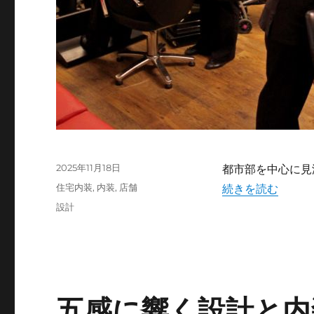
投
2025年11月18日
都市部を中心に見
稿
カ
“人々の心を動か
住宅内装
,
内装
,
店舗
続きを読む
日:
テ
タ
設計
ゴ
グ
リ
ー
五感に響く設計と内