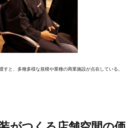
渡すと、多種多様な規模や業種の商業施設が点在している。
す体験価値を高める店舗空間設計と内装の新しい視点” の
装がつくる店舗空間の価