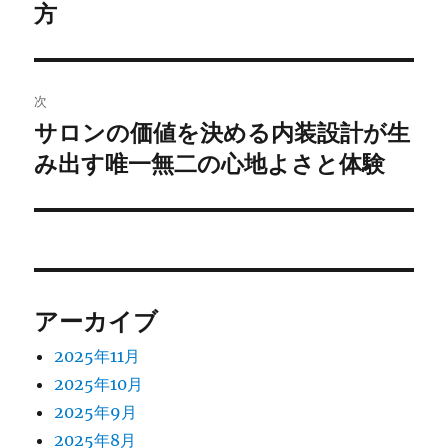
投
方
ビ
稿:
ゲ
次
ー
サロンの価値を決める内装設計が生
次
シ
み出す唯一無二の心地よさと体験
の
投
ョ
稿:
ン
アーカイブ
2025年11月
2025年10月
2025年9月
2025年8月