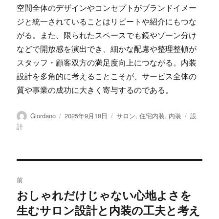
空間全体のデザインやコンセプトがブランドイメー
ジと統一されていることはリピートや紹介にもつな
がる。また、限られたスペースでも鏡やゾーン分け
などで開放感を演出でき、細かな配慮や整理整頓が
スタッフ・顧客双方の満足度向上につながる。内装
設計を多角的に考えることこそが、サービス全体の
質や事業の成功に大きく寄与するのである。
投
投
カ
タ
Giordano
2025年9月18日
サロン
,
住宅内装
,
内装
設
稿
稿
テ
グ
計
者
日:
ゴ
リ
ー
投
前
稿
おしゃれだけじゃない心地よさを
前
生むサロン設計と内装の工夫と考え
の
ナ