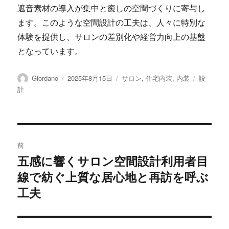
遮音素材の導入が集中と癒しの空間づくりに寄与し
ます。このような空間設計の工夫は、人々に特別な
体験を提供し、サロンの差別化や経営力向上の基盤
となっています。
投
投
カ
タ
Giordano
2025年8月15日
サロン
,
住宅内装
,
内装
設
稿
稿
テ
グ
計
者
日:
ゴ
リ
ー
投
前
稿
五感に響くサロン空間設計利用者目
前
線で紡ぐ上質な居心地と再訪を呼ぶ
の
ナ
投
工夫
ビ
稿:
ゲ