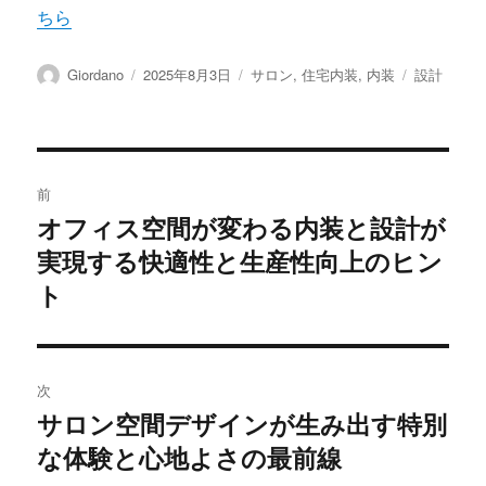
ちら
投
投
カ
タ
Giordano
2025年8月3日
サロン
,
住宅内装
,
内装
設計
稿
稿
テ
グ
者
日:
ゴ
リ
ー
投
前
稿
オフィス空間が変わる内装と設計が
前
実現する快適性と生産性向上のヒン
の
ナ
投
ト
ビ
稿:
ゲ
次
ー
サロン空間デザインが生み出す特別
次
シ
な体験と心地よさの最前線
の
投